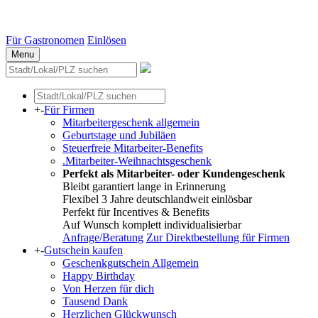
Essen
Weitere Städte
Für Gastronomen
Einlösen
Menu
+
-
Für Firmen
Mitarbeitergeschenk allgemein
Geburtstage und Jubiläen
Steuerfreie Mitarbeiter-Benefits
.Mitarbeiter-Weihnachtsgeschenk
Perfekt als Mitarbeiter- oder Kundengeschenk
Bleibt garantiert lange in Erinnerung
Flexibel 3 Jahre deutschlandweit einlösbar
Perfekt für Incentives & Benefits
Auf Wunsch komplett individualisierbar
Anfrage/Beratung
Zur Direktbestellung für Firmen
+
-
Gutschein kaufen
Geschenkgutschein Allgemein
Happy Birthday
Von Herzen für dich
Tausend Dank
Herzlichen Glückwunsch