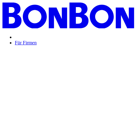
Für Firmen
BON BON,
das perfekte Mitarbeitergeschenk ...
Unsere Restaurantgutscheine sind so vielfältig wie Ihr Team,
zeigen Wertschätzung und treffen garantiert jeden
Geschmack: Egal ob zu Weihnachten, Geburtstagen oder
sonstigen Anlässen.
Mehr Info
oder
Anfrage / Beratung
Mitarbeitergeschenk allgemein
Genussvolle Zeit auf
Kosten der Firma bleibt garantiert lange positiv in
Erinnerung.
Geburtstage und Jubiläen
Auf Wunsch als automatisierte
Lösung per E-Mail oder klassisch als hochwertige
Geschenkkarte.