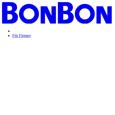
Für Firmen
BON BON,
das perfekte Mitarbeitergeschenk ...
Unsere Restaurantgutscheine sind so vielfältig wie Ihr Team,
zeigen Wertschätzung und treffen garantiert jeden
Geschmack: Egal ob zu Weihnachten, Geburtstagen oder
sonstigen Anlässen.
Mehr Info
oder
Anfrage / Beratung
Mitarbeitergeschenk allgemein
Genussvolle Zeit auf
Kosten der Firma bleibt garantiert lange positiv in
Erinnerung.
Geburtstage und Jubiläen
Auf Wunsch als
automatisierte Lösung per E-Mail oder klassisch als
hochwertige Geschenkkarte.