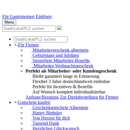
Essen
Weitere Städte
Für Gastronomen
Einlösen
Menu
+
-
Für Firmen
Mitarbeitergeschenk allgemein
Geburtstage und Jubiläen
Steuerfreie Mitarbeiter-Benefits
.Mitarbeiter-Weihnachtsgeschenk
Perfekt als Mitarbeiter- oder Kundengeschenk
Bleibt garantiert lange in Erinnerung
Flexibel 3 Jahre deutschlandweit einlösbar
Perfekt für Incentives & Benefits
Auf Wunsch komplett individualisierbar
Anfrage/Beratung
Zur Direktbestellung für Firmen
+
-
Gutschein kaufen
Geschenkgutschein Allgemein
Happy Birthday
Von Herzen für dich
Tausend Dank
Herzlichen Glückwunsch