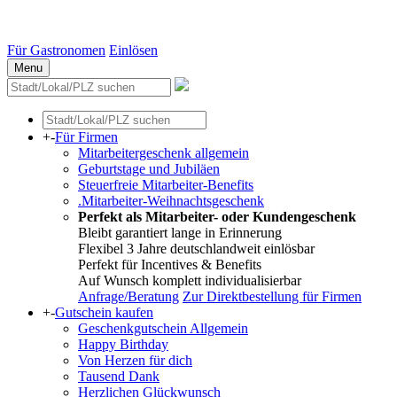
Essen
Weitere Städte
Für Gastronomen
Einlösen
Menu
+
-
Für Firmen
Mitarbeitergeschenk allgemein
Geburtstage und Jubiläen
Steuerfreie Mitarbeiter-Benefits
.Mitarbeiter-Weihnachtsgeschenk
Perfekt als Mitarbeiter- oder Kundengeschenk
Bleibt garantiert lange in Erinnerung
Flexibel 3 Jahre deutschlandweit einlösbar
Perfekt für Incentives & Benefits
Auf Wunsch komplett individualisierbar
Anfrage/Beratung
Zur Direktbestellung für Firmen
+
-
Gutschein kaufen
Geschenkgutschein Allgemein
Happy Birthday
Von Herzen für dich
Tausend Dank
Herzlichen Glückwunsch