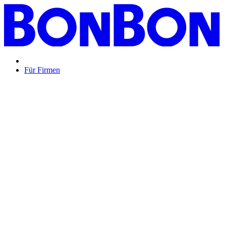
Für Firmen
BON BON,
das perfekte Mitarbeitergeschenk ...
Unsere Restaurantgutscheine sind so vielfältig wie Ihr Team,
zeigen Wertschätzung und treffen garantiert jeden
Geschmack: Egal ob zu Weihnachten, Geburtstagen oder
sonstigen Anlässen.
Mehr Info
oder
Anfrage / Beratung
Mitarbeitergeschenk allgemein
Genussvolle Zeit auf
Kosten der Firma bleibt garantiert lange positiv in
Erinnerung.
Geburtstage und Jubiläen
Auf Wunsch als automatisierte
Lösung per E-Mail oder klassisch als hochwertige
Geschenkkarte.