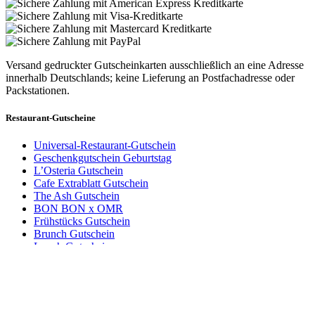
Versand gedruckter Gutscheinkarten ausschließlich an eine Adresse
innerhalb Deutschlands; keine Lieferung an Postfachadresse oder
Packstationen.
Restaurant-Gutscheine
Universal-Restaurant-Gutschein
Geschenkgutschein Geburtstag
L’Osteria Gutschein
Cafe Extrablatt Gutschein
The Ash Gutschein
BON BON x OMR
Frühstücks Gutschein
Brunch Gutschein
Lunch Gutschein
Gutscheinbetrag und Anzahl wählen
Dinner Gutschein
Dein Gutschein für
Abendessen Gutschein
Kartoffelhaus No1
Wertgutschein
Gutscheine für deine Stadt
3 Jahre gültig