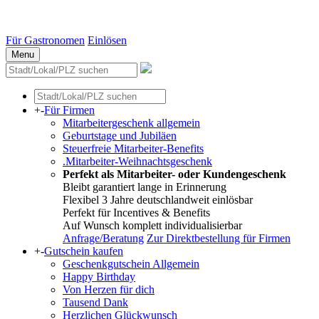
Essen
Weitere Städte
Für Gastronomen
Einlösen
Menu
+
-
Für Firmen
Mitarbeitergeschenk allgemein
Geburtstage und Jubiläen
Steuerfreie Mitarbeiter-Benefits
.Mitarbeiter-Weihnachtsgeschenk
Perfekt als Mitarbeiter- oder Kundengeschenk
Bleibt garantiert lange in Erinnerung
Flexibel 3 Jahre deutschlandweit einlösbar
Perfekt für Incentives & Benefits
Auf Wunsch komplett individualisierbar
Anfrage/Beratung
Zur Direktbestellung für Firmen
+
-
Gutschein kaufen
Geschenkgutschein Allgemein
Happy Birthday
Von Herzen für dich
Tausend Dank
Herzlichen Glückwunsch