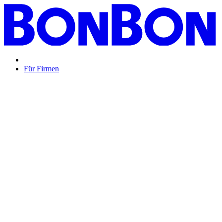
Für Firmen
BON BON,
das perfekte Mitarbeitergeschenk ...
Unsere Restaurantgutscheine sind so vielfältig wie Ihr Team,
zeigen Wertschätzung und treffen garantiert jeden
Geschmack: Egal ob zu Weihnachten, Geburtstagen oder
sonstigen Anlässen.
Mehr Info
oder
Anfrage / Beratung
Mitarbeitergeschenk allgemein
Genussvolle Zeit auf
Kosten der Firma bleibt garantiert lange positiv in
Erinnerung.
Geburtstage und Jubiläen
Auf Wunsch als automatisierte
Lösung per E-Mail oder klassisch als hochwertige
Geschenkkarte.