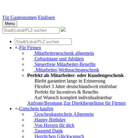
Essen
Weitere Städte
Für Gastronomen
Einlösen
Menu
+
-
Für Firmen
Mitarbeitergeschenk allgemein
Geburtstage und Jubiläen
Steuerfreie Mitarbeiter-Benefits
.Mitarbeiter-Weihnachtsgeschenk
Perfekt als Mitarbeiter- oder Kundengeschenk
Bleibt garantiert lange in Erinnerung
Flexibel 3 Jahre deutschlandweit einlösbar
Perfekt für Incentives & Benefits
Auf Wunsch komplett individualisierbar
Anfrage/Beratung
Zur Direktbestellung für Firmen
+
-
Gutschein kaufen
Geschenkgutschein Allgemein
Happy Birthday
Von Herzen für dich
Tausend Dank
Herzlichen Glückwunsch