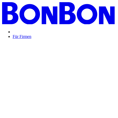
Für Firmen
BON BON,
das perfekte Mitarbeitergeschenk ...
Unsere Restaurantgutscheine sind so vielfältig wie Ihr Team,
zeigen Wertschätzung und treffen garantiert jeden
Geschmack: Egal ob zu Weihnachten, Geburtstagen oder
sonstigen Anlässen.
Mehr Info
oder
Anfrage / Beratung
Mitarbeitergeschenk allgemein
Genussvolle Zeit auf
Kosten der Firma bleibt garantiert lange positiv in
Erinnerung.
Geburtstage und Jubiläen
Auf Wunsch als
automatisierte Lösung per E-Mail oder klassisch als
hochwertige Geschenkkarte.