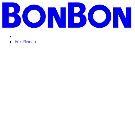
Für Firmen
BON BON,
das perfekte Mitarbeitergeschenk ...
Unsere Restaurantgutscheine sind so vielfältig wie Ihr Team,
zeigen Wertschätzung und treffen garantiert jeden
Geschmack: Egal ob zu Weihnachten, Geburtstagen oder
sonstigen Anlässen.
Mehr Info
oder
Anfrage / Beratung
Mitarbeitergeschenk allgemein
Genussvolle Zeit auf
Kosten der Firma bleibt garantiert lange positiv in
Erinnerung.
Geburtstage und Jubiläen
Auf Wunsch als automatisierte
Lösung per E-Mail oder klassisch als hochwertige
Geschenkkarte.