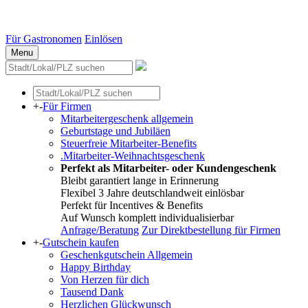
Essen
Weitere Städte
Für Gastronomen
Einlösen
Menu
+
-
Für Firmen
Mitarbeitergeschenk allgemein
Geburtstage und Jubiläen
Steuerfreie Mitarbeiter-Benefits
.Mitarbeiter-Weihnachtsgeschenk
Perfekt als Mitarbeiter- oder Kundengeschenk
Bleibt garantiert lange in Erinnerung
Flexibel 3 Jahre deutschlandweit einlösbar
Perfekt für Incentives & Benefits
Auf Wunsch komplett individualisierbar
Anfrage/Beratung
Zur Direktbestellung für Firmen
+
-
Gutschein kaufen
Geschenkgutschein Allgemein
Happy Birthday
Von Herzen für dich
Tausend Dank
Herzlichen Glückwunsch