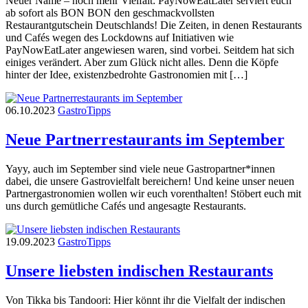
Neuer Name – noch mehr Vielfalt: PayNowEatLater serviert euch
ab sofort als BON BON den geschmackvollsten
Restaurantgutschein Deutschlands! Die Zeiten, in denen Restaurants
und Cafés wegen des Lockdowns auf Initiativen wie
PayNowEatLater angewiesen waren, sind vorbei. Seitdem hat sich
einiges verändert. Aber zum Glück nicht alles. Denn die Köpfe
hinter der Idee, existenzbedrohte Gastronomien mit […]
06.10.2023
Gastro
Tipps
Neue Partnerrestaurants im September
Yayy, auch im September sind viele neue Gastropartner*innen
dabei, die unsere Gastrovielfalt bereichern! Und keine unser neuen
Partnergastronomien wollen wir euch vorenthalten! Stöbert euch mit
uns durch gemütliche Cafés und angesagte Restaurants.
19.09.2023
Gastro
Tipps
Unsere liebsten indischen Restaurants
Von Tikka bis Tandoori: Hier könnt ihr die Vielfalt der indischen