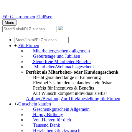
Essen
Weitere Städte
Für Gastronomen
Einlösen
Menu
+
-
Für Firmen
Mitarbeitergeschenk allgemein
Geburtstage und Jubiläen
Steuerfreie Mitarbeiter-Benefits
.Mitarbeiter-Weihnachtsgeschenk
Perfekt als Mitarbeiter- oder Kundengeschenk
Bleibt garantiert lange in Erinnerung
Flexibel 3 Jahre deutschlandweit einlösbar
Perfekt für Incentives & Benefits
Auf Wunsch komplett individualisierbar
Anfrage/Beratung
Zur Direktbestellung für Firmen
+
-
Gutschein kaufen
Geschenkgutschein Allgemein
Happy Birthday
Von Herzen für dich
Tausend Dank
Herzlichen Glückwunsch