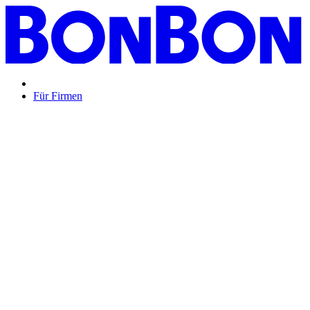
Für Firmen
BON BON,
das perfekte Mitarbeitergeschenk ...
Unsere Restaurantgutscheine sind so vielfältig wie Ihr Team,
zeigen Wertschätzung und treffen garantiert jeden
Geschmack: Egal ob zu Weihnachten, Geburtstagen oder
sonstigen Anlässen.
Mehr Info
oder
Anfrage / Beratung
Mitarbeitergeschenk allgemein
Genussvolle Zeit auf
Kosten der Firma bleibt garantiert lange positiv in
Erinnerung.
Geburtstage und Jubiläen
Auf Wunsch als
automatisierte Lösung per E-Mail oder klassisch als
hochwertige Geschenkkarte.