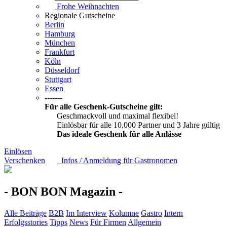
Frohe Weihnachten
Regionale Gutscheine
Berlin
Hamburg
München
Frankfurt
Köln
Düsseldorf
Stuttgart
Essen
-------
Für alle Geschenk-Gutscheine gilt:
Geschmackvoll und maximal flexibel!
Einlösbar für alle 10.000 Partner und 3 Jahre gültig
Das ideale Geschenk für alle Anlässe
Einlösen
Verschenken
Infos / Anmeldung für Gastronomen
- BON BON Magazin -
Alle Beiträge
B2B
Im Interview
Kolumne
Gastro
Intern
Erfolgsstories
Tipps
News
Für Firmen
Allgemein