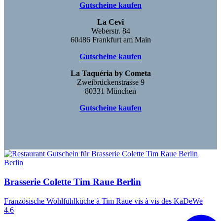
Gutscheine kaufen
La Cevi
Weberstr. 84
60486 Frankfurt am Main
Gutscheine kaufen
La Taquéria by Cometa
Zweibrückenstrasse 9
80331 München
Gutscheine kaufen
Berlin
Brasserie Colette Tim Raue Berlin
Französische Wohlfühlküche à Tim Raue vis à vis des KaDeWe
4.6