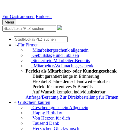
Essen
Weitere Städte
Für Gastronomen
Einlösen
Menu
+
-
Für Firmen
Mitarbeitergeschenk allgemein
Geburtstage und Jubiläen
Steuerfreie Mitarbeiter-Benefits
.Mitarbeiter-Weihnachtsgeschenk
Perfekt als Mitarbeiter- oder Kundengeschenk
Bleibt garantiert lange in Erinnerung
Flexibel 3 Jahre deutschlandweit einlösbar
Perfekt für Incentives & Benefits
Auf Wunsch komplett individualisierbar
Anfrage/Beratung
Zur Direktbestellung für Firmen
+
-
Gutschein kaufen
Geschenkgutschein Allgemein
Happy Birthday
Von Herzen für dich
Tausend Dank
Herzlichen Glückwunsch