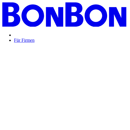
Für Firmen
BON BON,
das perfekte Mitarbeitergeschenk ...
Unsere Restaurantgutscheine sind so vielfältig wie Ihr Team,
zeigen Wertschätzung und treffen garantiert jeden
Geschmack: Egal ob zu Weihnachten, Geburtstagen oder
sonstigen Anlässen.
Mehr Info
oder
Anfrage / Beratung
Mitarbeitergeschenk allgemein
Genussvolle Zeit auf
Kosten der Firma bleibt garantiert lange positiv in
Erinnerung.
Geburtstage und Jubiläen
Auf Wunsch als
automatisierte Lösung per E-Mail oder klassisch als
hochwertige Geschenkkarte.