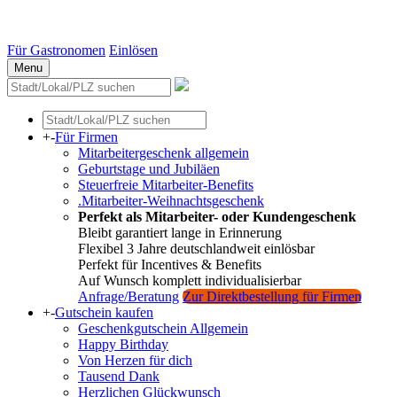
Essen
Weitere Städte
Für Gastronomen
Einlösen
Menu
+
-
Für Firmen
Mitarbeitergeschenk allgemein
Geburtstage und Jubiläen
Steuerfreie Mitarbeiter-Benefits
.Mitarbeiter-Weihnachtsgeschenk
Perfekt als Mitarbeiter- oder Kundengeschenk
Bleibt garantiert lange in Erinnerung
Flexibel 3 Jahre deutschlandweit einlösbar
Perfekt für Incentives & Benefits
Auf Wunsch komplett individualisierbar
Anfrage/Beratung
Zur Direktbestellung für Firmen
+
-
Gutschein kaufen
Geschenkgutschein Allgemein
Happy Birthday
Von Herzen für dich
Tausend Dank
Herzlichen Glückwunsch