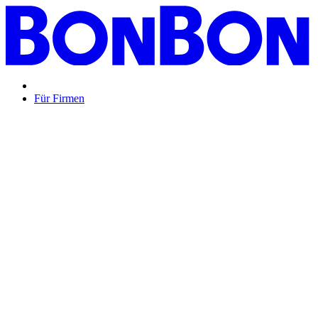
Für Firmen
BON BON,
das perfekte Mitarbeitergeschenk ...
Unsere Restaurantgutscheine sind so vielfältig wie Ihr Team,
zeigen Wertschätzung und treffen garantiert jeden
Geschmack: Egal ob zu Weihnachten, Geburtstagen oder
sonstigen Anlässen.
Mehr Info
oder
Anfrage / Beratung
Mitarbeitergeschenk allgemein
Genussvolle Zeit auf
Kosten der Firma bleibt garantiert lange positiv in
Erinnerung.
Geburtstage und Jubiläen
Auf Wunsch als automatisierte
Lösung per E-Mail oder klassisch als hochwertige
Geschenkkarte.