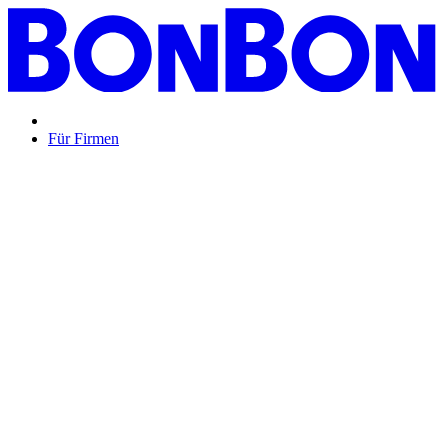
Für Firmen
BON BON,
das perfekte Mitarbeitergeschenk ...
Unsere Restaurantgutscheine sind so vielfältig wie Ihr Team,
zeigen Wertschätzung und treffen garantiert jeden
Geschmack: Egal ob zu Weihnachten, Geburtstagen oder
sonstigen Anlässen.
Mehr Info
oder
Anfrage / Beratung
Mitarbeitergeschenk allgemein
Genussvolle Zeit auf
Kosten der Firma bleibt garantiert lange positiv in
Erinnerung.
Geburtstage und Jubiläen
Auf Wunsch als
automatisierte Lösung per E-Mail oder klassisch als
hochwertige Geschenkkarte.