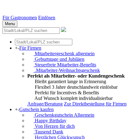
Essen
Weitere Städte
Für Gastronomen
Einlösen
Menu
+
-
Für Firmen
Mitarbeitergeschenk allgemein
Geburtstage und Jubiläen
Steuerfreie Mitarbeiter-Benefits
.Mitarbeiter-Weihnachtsgeschenk
Perfekt als Mitarbeiter- oder Kundengeschenk
Bleibt garantiert lange in Erinnerung
Flexibel 3 Jahre deutschlandweit einlösbar
Perfekt für Incentives & Benefits
Auf Wunsch komplett individualisierbar
Anfrage/Beratung
Zur Direktbestellung für Firmen
+
-
Gutschein kaufen
Geschenkgutschein Allgemein
Happy Birthday
Von Herzen für dich
Tausend Dank
Herzlichen Glückwunsch