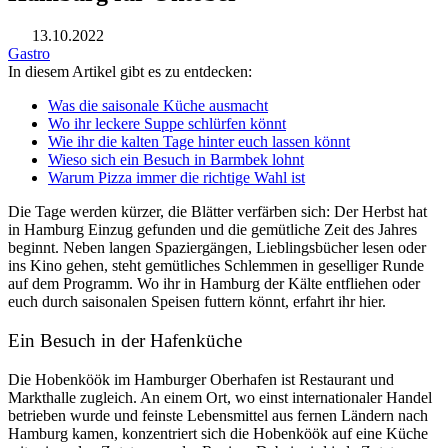
13.10.2022
Gastro
In diesem Artikel gibt es zu entdecken:
Was die saisonale Küche ausmacht
Wo ihr leckere Suppe schlürfen könnt
Wie ihr die kalten Tage hinter euch lassen könnt
Wieso sich ein Besuch in Barmbek lohnt
Warum Pizza immer die richtige Wahl ist
Die Tage werden kürzer, die Blätter verfärben sich: Der Herbst hat
in Hamburg Einzug gefunden und die gemütliche Zeit des Jahres
beginnt. Neben langen Spaziergängen, Lieblingsbücher lesen oder
ins Kino gehen, steht gemütliches Schlemmen in geselliger Runde
auf dem Programm. Wo ihr in Hamburg der Kälte entfliehen oder
euch durch saisonalen Speisen futtern könnt, erfahrt ihr hier.
Ein Besuch in der Hafenküche
Die Hobenköök im Hamburger Oberhafen ist Restaurant und
Markthalle zugleich. An einem Ort, wo einst internationaler Handel
betrieben wurde und feinste Lebensmittel aus fernen Ländern nach
Hamburg kamen, konzentriert sich die Hobenköök auf eine Küche