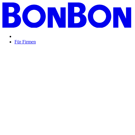
Für Firmen
BON BON,
das perfekte Mitarbeitergeschenk ...
Unsere Restaurantgutscheine sind so vielfältig wie Ihr Team,
zeigen Wertschätzung und treffen garantiert jeden
Geschmack: Egal ob zu Weihnachten, Geburtstagen oder
sonstigen Anlässen.
Mehr Info
oder
Anfrage / Beratung
Mitarbeitergeschenk allgemein
Genussvolle Zeit auf
Kosten der Firma bleibt garantiert lange positiv in
Erinnerung.
Geburtstage und Jubiläen
Auf Wunsch als automatisierte
Lösung per E-Mail oder klassisch als hochwertige
Geschenkkarte.