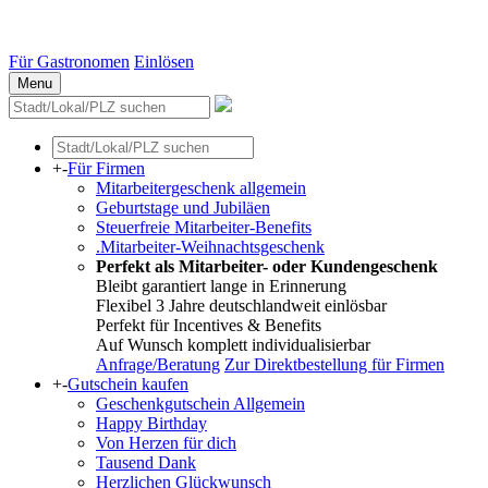
Essen
Weitere Städte
Für Gastronomen
Einlösen
Menu
+
-
Für Firmen
Mitarbeitergeschenk allgemein
Geburtstage und Jubiläen
Steuerfreie Mitarbeiter-Benefits
.Mitarbeiter-Weihnachtsgeschenk
Perfekt als Mitarbeiter- oder Kundengeschenk
Bleibt garantiert lange in Erinnerung
Flexibel 3 Jahre deutschlandweit einlösbar
Perfekt für Incentives & Benefits
Auf Wunsch komplett individualisierbar
Anfrage/Beratung
Zur Direktbestellung für Firmen
+
-
Gutschein kaufen
Geschenkgutschein Allgemein
Happy Birthday
Von Herzen für dich
Tausend Dank
Herzlichen Glückwunsch