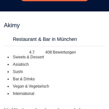
Berlin
Hamburg
München
Frankfurt
Köln
Düsseldorf
Akimy
Stuttgart
Essen
-------
Restaurant & Bar in München
Für alle Geschenk-Gutscheine gilt:
Geschmackvoll und maximal flexibel!
Einlösbar für alle 10.000 Partner und 3 Jahre gültig
4.7
408 Bewertungen
Das ideale Geschenk für alle Anlässe
Sweets & Dessert
Asiatisch
Sushi
Bar & Drinks
Vegan & Vegetarisch
International