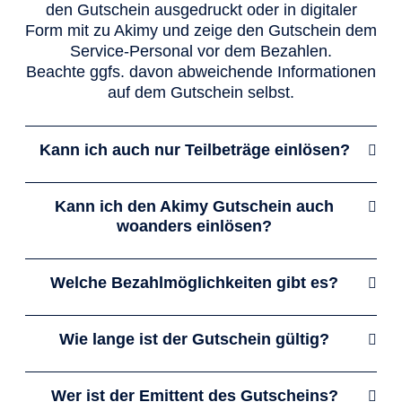
den Gutschein ausgedruckt oder in digitaler
Form mit zu Akimy und zeige den Gutschein dem
Service-Personal vor dem Bezahlen.
Beachte ggfs. davon abweichende Informationen
auf dem Gutschein selbst.
Kann ich auch nur Teilbeträge einlösen?
Ja, sofern es auf dem Gutschein nicht anders
angegeben ist, kannst du den Gutschein auch
Kann ich den Akimy Gutschein auch
bei mehreren Besuchen bei Akimy nutzen, bis
woanders einlösen?
das Guthaben aufgebraucht ist.
Nein, dies ist mit diesem Gutschein nicht
möglich. In diesem Fall ist unser
Welche Bezahlmöglichkeiten gibt es?
Geschenkgutschein
die richtige Wahl, da dieser
Du kannst den Gutschein bequem und sicher per
für all unsere 10.000 Gastronomie-Partner
Kreditkarte oder PayPal zahlen. Für
Wie lange ist der Gutschein gültig?
deutschlandweit einlösbar ist.
Firmenkunden gibt es auch die Möglichkeit auf
Der Gutschein ist gültig bis zum 31.12.2029, so
Rechnung zu bestellen.
dass der Beschenkte ausreichend Zeit, Akimy zu
Wer ist der Emittent des Gutscheins?