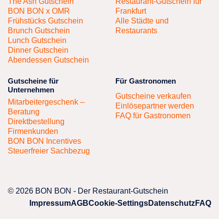
The Ash Gutschein
Restaurant-Gutschein für
BON BON x OMR
Frankfurt
Frühstücks Gutschein
Alle Städte und
Brunch Gutschein
Restaurants
Lunch Gutschein
Dinner Gutschein
Abendessen Gutschein
Gutscheine für
Für Gastronomen
Unternehmen
Gutscheine verkaufen
Mitarbeitergeschenk –
Einlösepartner werden
Beratung
FAQ für Gastronomen
Direktbestellung
Firmenkunden
BON BON Incentives
Steuerfreier Sachbezug
© 2026 BON BON - Der Restaurant-Gutschein
Impressum
AGB
Cookie-Settings
Datenschutz
FAQ