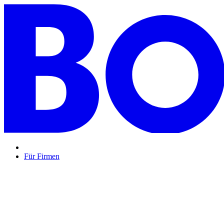
Für Firmen
BON BON,
das perfekte Mitarbeitergeschenk ...
Unsere Restaurantgutscheine sind so vielfältig wie Ihr Team, 
Mehr Info
oder
Anfrage / Beratung