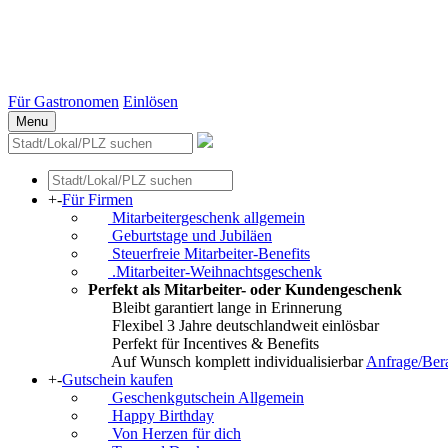
Stuttgart
Düsseldorf
Essen
Weitere Städte
Für Gastronomen
Einlösen
Menu
+
-
Für Firmen
Mitarbeitergeschenk allgemein
Geburtstage und Jubiläen
Steuerfreie Mitarbeiter-Benefits
.Mitarbeiter-Weihnachtsgeschenk
Perfekt als Mitarbeiter- oder Kundengeschenk
Bleibt garantiert lange in Erinnerung
Flexibel 3 Jahre deutschlandweit einlösbar
Perfekt für Incentives & Benefits
Auf Wunsch komplett individualisierbar
Anfrage/Ber
+
-
Gutschein kaufen
Geschenkgutschein Allgemein
Happy Birthday
Von Herzen für dich