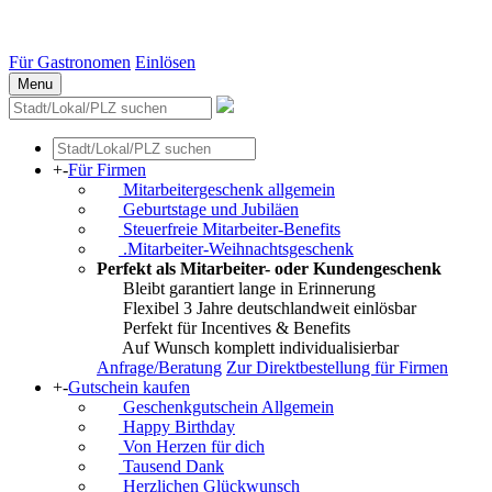
Essen
Weitere Städte
Für Gastronomen
Einlösen
Menu
+
-
Für Firmen
Mitarbeitergeschenk allgemein
Geburtstage und Jubiläen
Steuerfreie Mitarbeiter-Benefits
.Mitarbeiter-Weihnachtsgeschenk
Perfekt als Mitarbeiter- oder Kundengeschenk
Bleibt garantiert lange in Erinnerung
Flexibel 3 Jahre deutschlandweit einlösbar
Perfekt für Incentives & Benefits
Auf Wunsch komplett individualisierbar
Anfrage/Beratung
Zur Direktbestellung für Firmen
+
-
Gutschein kaufen
Geschenkgutschein Allgemein
Happy Birthday
Von Herzen für dich
Tausend Dank
Herzlichen Glückwunsch