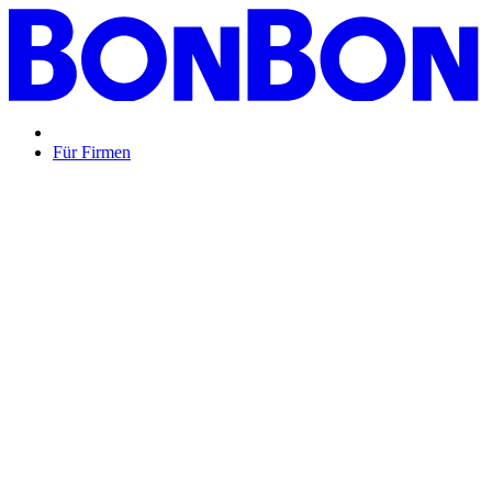
Für Firmen
BON BON,
das perfekte Mitarbeitergeschenk ...
Unsere Restaurantgutscheine sind so vielfältig wie Ihr Team,
zeigen Wertschätzung und treffen garantiert jeden
Geschmack: Egal ob zu Weihnachten, Geburtstagen oder
sonstigen Anlässen.
Mehr Info
oder
Anfrage / Beratung
Mitarbeitergeschenk allgemein
Genussvolle Zeit auf
Kosten der Firma bleibt garantiert lange positiv in
Erinnerung.
Geburtstage und Jubiläen
Auf Wunsch als
automatisierte Lösung per E-Mail oder klassisch als
hochwertige Geschenkkarte.