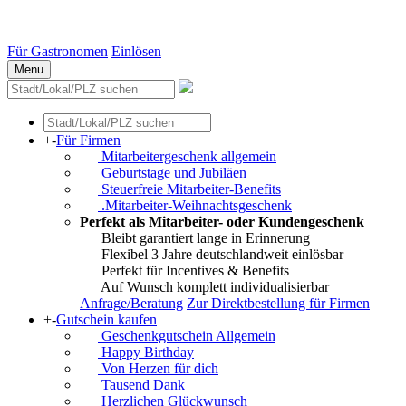
Essen
Weitere Städte
Für Gastronomen
Einlösen
Menu
+
-
Für Firmen
Mitarbeitergeschenk allgemein
Geburtstage und Jubiläen
Steuerfreie Mitarbeiter-Benefits
.Mitarbeiter-Weihnachtsgeschenk
Perfekt als Mitarbeiter- oder Kundengeschenk
Bleibt garantiert lange in Erinnerung
Flexibel 3 Jahre deutschlandweit einlösbar
Perfekt für Incentives & Benefits
Auf Wunsch komplett individualisierbar
Anfrage/Beratung
Zur Direktbestellung für Firmen
+
-
Gutschein kaufen
Geschenkgutschein Allgemein
Happy Birthday
Von Herzen für dich
Tausend Dank
Herzlichen Glückwunsch