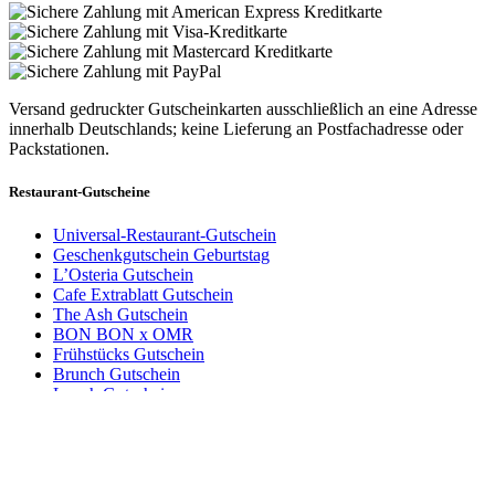
Versand gedruckter Gutscheinkarten ausschließlich an eine Adresse
innerhalb Deutschlands; keine Lieferung an Postfachadresse oder
Packstationen.
Restaurant-Gutscheine
Universal-Restaurant-Gutschein
Geschenkgutschein Geburtstag
L’Osteria Gutschein
Cafe Extrablatt Gutschein
The Ash Gutschein
BON BON x OMR
Frühstücks Gutschein
Brunch Gutschein
Lunch Gutschein
Gutscheinbetrag und Anzahl wählen
Dinner Gutschein
Abendessen Gutschein
Dein Gutschein für
Heaven’s Kitchen
Gutscheine für deine Stadt