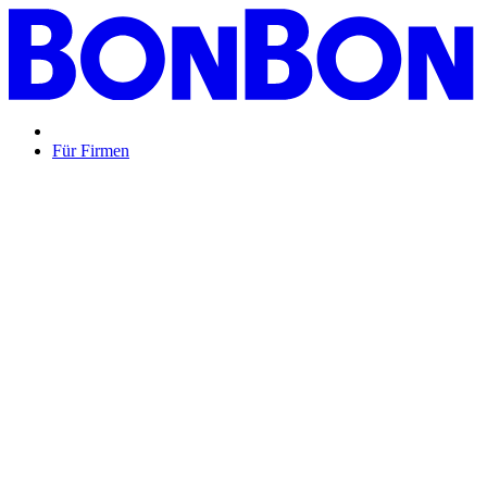
Für Firmen
BON BON,
das perfekte Mitarbeitergeschenk ...
Unsere Restaurantgutscheine sind so vielfältig wie Ihr Team,
zeigen Wertschätzung und treffen garantiert jeden
Geschmack: Egal ob zu Weihnachten, Geburtstagen oder
sonstigen Anlässen.
Mehr Info
oder
Anfrage / Beratung
Mitarbeitergeschenk allgemein
Genussvolle Zeit auf
Kosten der Firma bleibt garantiert lange positiv in
Erinnerung.
Geburtstage und Jubiläen
Auf Wunsch als
automatisierte Lösung per E-Mail oder klassisch als
hochwertige Geschenkkarte.