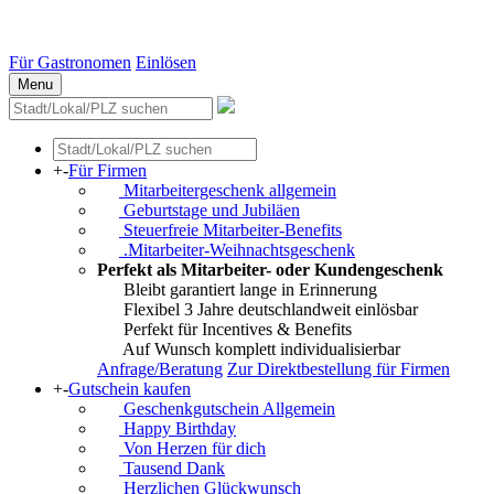
Essen
Weitere Städte
Für Gastronomen
Einlösen
Menu
+
-
Für Firmen
Mitarbeitergeschenk allgemein
Geburtstage und Jubiläen
Steuerfreie Mitarbeiter-Benefits
.Mitarbeiter-Weihnachtsgeschenk
Perfekt als Mitarbeiter- oder Kundengeschenk
Bleibt garantiert lange in Erinnerung
Flexibel 3 Jahre deutschlandweit einlösbar
Perfekt für Incentives & Benefits
Auf Wunsch komplett individualisierbar
Anfrage/Beratung
Zur Direktbestellung für Firmen
+
-
Gutschein kaufen
Geschenkgutschein Allgemein
Happy Birthday
Von Herzen für dich
Tausend Dank
Herzlichen Glückwunsch