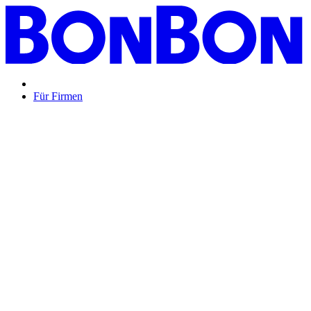
Für Firmen
BON BON,
das perfekte Mitarbeitergeschenk ...
Unsere Restaurantgutscheine sind so vielfältig wie Ihr Team,
zeigen Wertschätzung und treffen garantiert jeden
Geschmack: Egal ob zu Weihnachten, Geburtstagen oder
sonstigen Anlässen.
Mehr Info
oder
Anfrage / Beratung
Mitarbeitergeschenk allgemein
Genussvolle Zeit auf
Kosten der Firma bleibt garantiert lange positiv in
Erinnerung.
Geburtstage und Jubiläen
Auf Wunsch als
automatisierte Lösung per E-Mail oder klassisch als
hochwertige Geschenkkarte.