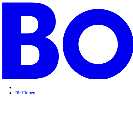
Für Firmen
BON BON,
das perfekte Mitarbeitergeschenk ...
Unsere Restaurantgutscheine sind so vielfältig wie Ihr Team, 
Mehr Info
oder
Anfrage / Beratung