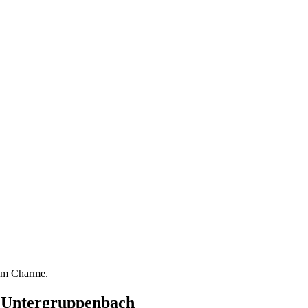
rem Charme.
s
Untergruppenbach