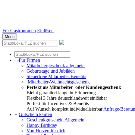
Stuttgart
Düsseldorf
Essen
Weitere Städte
Für Gastronomen
Einlösen
Menu
+
-
Für Firmen
Mitarbeitergeschenk allgemein
Geburtstage und Jubiläen
Steuerfreie Mitarbeiter-Benefits
.Mitarbeiter-Weihnachtsgeschenk
Perfekt als Mitarbeiter- oder Kundengeschenk
Bleibt garantiert lange in Erinnerung
Flexibel 3 Jahre deutschlandweit einlösbar
Perfekt für Incentives & Benefits
Auf Wunsch komplett individualisierbar
Anfrage/Beratu
+
-
Gutschein kaufen
Geschenkgutschein Allgemein
Happy Birthday
Von Herzen für dich