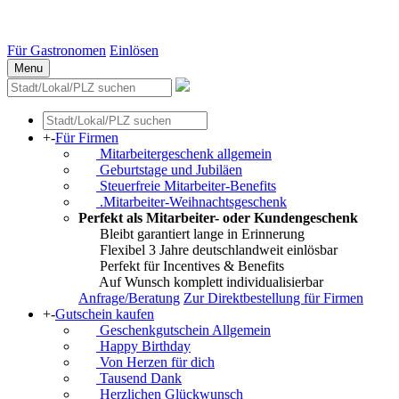
Essen
Weitere Städte
Für Gastronomen
Einlösen
Menu
+
-
Für Firmen
Mitarbeitergeschenk allgemein
Geburtstage und Jubiläen
Steuerfreie Mitarbeiter-Benefits
.Mitarbeiter-Weihnachtsgeschenk
Perfekt als Mitarbeiter- oder Kundengeschenk
Bleibt garantiert lange in Erinnerung
Flexibel 3 Jahre deutschlandweit einlösbar
Perfekt für Incentives & Benefits
Auf Wunsch komplett individualisierbar
Anfrage/Beratung
Zur Direktbestellung für Firmen
+
-
Gutschein kaufen
Geschenkgutschein Allgemein
Happy Birthday
Von Herzen für dich
Tausend Dank
Herzlichen Glückwunsch