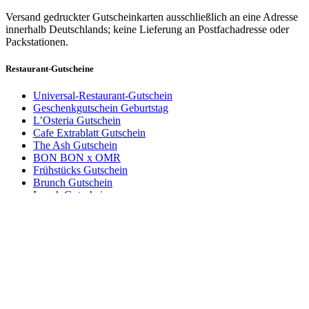
Versand gedruckter Gutscheinkarten ausschließlich an eine Adresse
innerhalb Deutschlands; keine Lieferung an Postfachadresse oder
Packstationen.
Restaurant-Gutscheine
Universal-Restaurant-Gutschein
Geschenkgutschein Geburtstag
L’Osteria Gutschein
Cafe Extrablatt Gutschein
The Ash Gutschein
BON BON x OMR
Frühstücks Gutschein
Brunch Gutschein
Lunch Gutschein
Gutscheinbetrag und Anzahl wählen
Dinner Gutschein
Abendessen Gutschein
Dein Gutschein für
Erikas Eck
Gutscheine für deine Stadt
Wertgutschein
3 Jahre gültig
Restaurant-Gutschein für Hamburg
Sofort als PDF per E-Mail o. postalisch (1-3 Tage)
Restaurant-Gutschein für Berlin
Restaurant-Gutschein für München