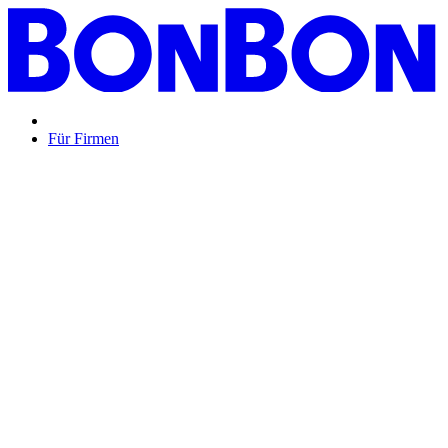
Für Firmen
BON BON,
das perfekte Mitarbeitergeschenk ...
Unsere Restaurantgutscheine sind so vielfältig wie Ihr Team,
zeigen Wertschätzung und treffen garantiert jeden
Geschmack: Egal ob zu Weihnachten, Geburtstagen oder
sonstigen Anlässen.
Mehr Info
oder
Anfrage / Beratung
Mitarbeitergeschenk allgemein
Genussvolle Zeit auf
Kosten der Firma bleibt garantiert lange positiv in
Erinnerung.
Geburtstage und Jubiläen
Auf Wunsch als
automatisierte Lösung per E-Mail oder klassisch als
hochwertige Geschenkkarte.