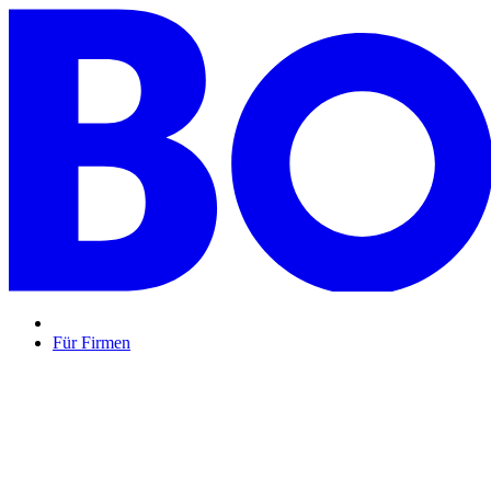
Für Firmen
BON BON,
das perfekte Mitarbeitergeschenk ...
Unsere Restaurantgutscheine sind so vielfältig wie Ihr Team, 
Mehr Info
oder
Anfrage / Beratung