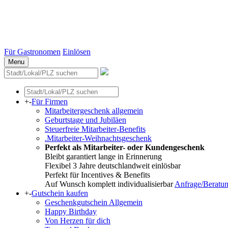
Stuttgart
Düsseldorf
Essen
Weitere Städte
Für Gastronomen
Einlösen
Menu
+
-
Für Firmen
Mitarbeitergeschenk allgemein
Geburtstage und Jubiläen
Steuerfreie Mitarbeiter-Benefits
.Mitarbeiter-Weihnachtsgeschenk
Perfekt als Mitarbeiter- oder Kundengeschenk
Bleibt garantiert lange in Erinnerung
Flexibel 3 Jahre deutschlandweit einlösbar
Perfekt für Incentives & Benefits
Auf Wunsch komplett individualisierbar
Anfrage/Beratu
+
-
Gutschein kaufen
Geschenkgutschein Allgemein
Happy Birthday
Von Herzen für dich