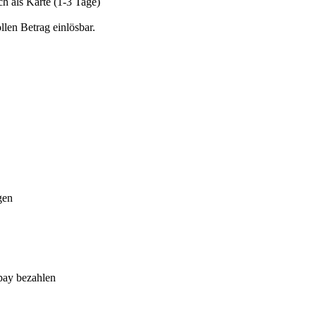
ch als Karte (1-3 Tage)
len Betrag einlösbar.
gen
pay bezahlen