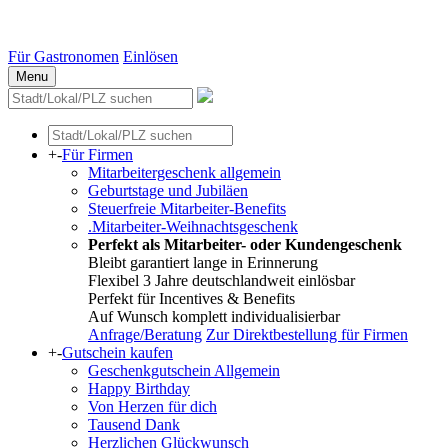
Essen
Weitere Städte
Für Gastronomen
Einlösen
Menu
+
-
Für Firmen
Mitarbeitergeschenk allgemein
Geburtstage und Jubiläen
Steuerfreie Mitarbeiter-Benefits
.Mitarbeiter-Weihnachtsgeschenk
Perfekt als Mitarbeiter- oder Kundengeschenk
Bleibt garantiert lange in Erinnerung
Flexibel 3 Jahre deutschlandweit einlösbar
Perfekt für Incentives & Benefits
Auf Wunsch komplett individualisierbar
Anfrage/Beratung
Zur Direktbestellung für Firmen
+
-
Gutschein kaufen
Geschenkgutschein Allgemein
Happy Birthday
Von Herzen für dich
Tausend Dank
Herzlichen Glückwunsch