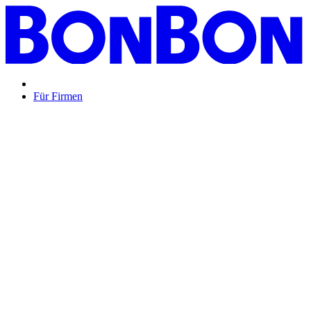
Für Firmen
BON BON,
das perfekte Mitarbeitergeschenk ...
Unsere Restaurantgutscheine sind so vielfältig wie Ihr Team,
zeigen Wertschätzung und treffen garantiert jeden
Geschmack: Egal ob zu Weihnachten, Geburtstagen oder
sonstigen Anlässen.
Mehr Info
oder
Anfrage / Beratung
Mitarbeitergeschenk allgemein
Genussvolle Zeit auf
Kosten der Firma bleibt garantiert lange positiv in
Erinnerung.
Geburtstage und Jubiläen
Auf Wunsch als automatisierte
Lösung per E-Mail oder klassisch als hochwertige
Geschenkkarte.