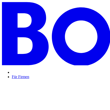
Für Firmen
BON BON,
das perfekte Mitarbeitergeschenk ...
Unsere Restaurantgutscheine sind so vielfältig wie Ihr Team, 
Mehr Info
oder
Anfrage / Beratung