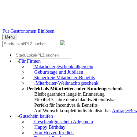
Stuttgart
Düsseldorf
Essen
Weitere Städte
Für Gastronomen
Einlösen
Menu
+
-
Für Firmen
Mitarbeitergeschenk allgemein
Geburtstage und Jubiläen
Steuerfreie Mitarbeiter-Benefits
.Mitarbeiter-Weihnachtsgeschenk
Perfekt als Mitarbeiter- oder Kundengeschenk
Bleibt garantiert lange in Erinnerung
Flexibel 3 Jahre deutschlandweit einlösbar
Perfekt für Incentives & Benefits
Auf Wunsch komplett individualisierbar
Anfrage/Ber
+
-
Gutschein kaufen
Geschenkgutschein Allgemein
Happy Birthday
Von Herzen für dich