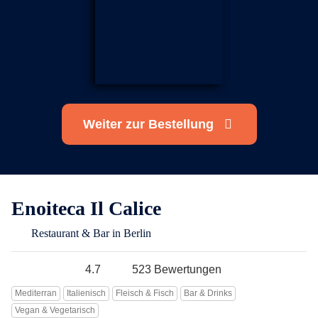
Berlin
Hamburg
München
Frankfurt
Köln
Düsseldorf
Stuttgart
Essen
-------
Für alle Geschenk-Gutscheine gilt:
Weiter zur Bestellung
Geschmackvoll und maximal flexibel!
Einlösbar für alle 10.000 Partner und 3 Jahre gültig
Das ideale Geschenk für alle Anlässe
Enoiteca Il Calice
Restaurant & Bar in Berlin
4.7
523 Bewertungen
Mediterran
Italienisch
Fleisch & Fisch
Bar & Drinks
Vegan & Vegetarisch