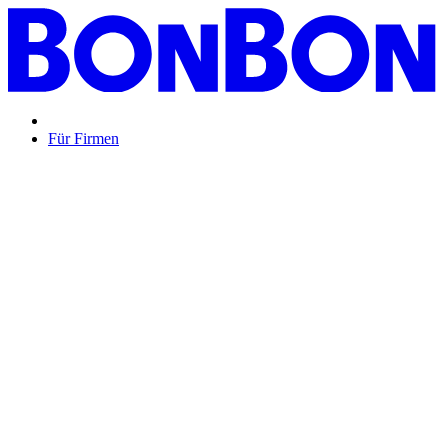
Für Firmen
BON BON,
das perfekte Mitarbeitergeschenk ...
Unsere Restaurantgutscheine sind so vielfältig wie Ihr Team,
zeigen Wertschätzung und treffen garantiert jeden
Geschmack: Egal ob zu Weihnachten, Geburtstagen oder
sonstigen Anlässen.
Mehr Info
oder
Anfrage / Beratung
Mitarbeitergeschenk allgemein
Genussvolle Zeit auf
Kosten der Firma bleibt garantiert lange positiv in
Erinnerung.
Geburtstage und Jubiläen
Auf Wunsch als automatisierte
Lösung per E-Mail oder klassisch als hochwertige
Geschenkkarte.