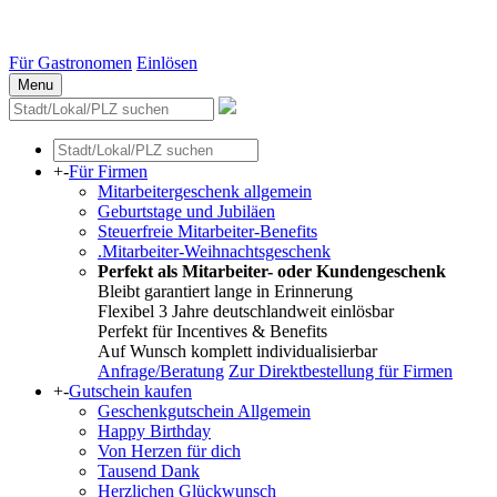
Essen
Weitere Städte
Für Gastronomen
Einlösen
Menu
+
-
Für Firmen
Mitarbeitergeschenk allgemein
Geburtstage und Jubiläen
Steuerfreie Mitarbeiter-Benefits
.Mitarbeiter-Weihnachtsgeschenk
Perfekt als Mitarbeiter- oder Kundengeschenk
Bleibt garantiert lange in Erinnerung
Flexibel 3 Jahre deutschlandweit einlösbar
Perfekt für Incentives & Benefits
Auf Wunsch komplett individualisierbar
Anfrage/Beratung
Zur Direktbestellung für Firmen
+
-
Gutschein kaufen
Geschenkgutschein Allgemein
Happy Birthday
Von Herzen für dich
Tausend Dank
Herzlichen Glückwunsch