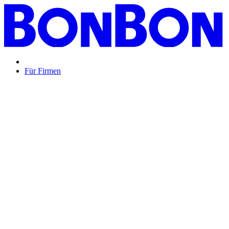
Für Firmen
BON BON,
das perfekte Mitarbeitergeschenk ...
Unsere Restaurantgutscheine sind so vielfältig wie Ihr Team,
zeigen Wertschätzung und treffen garantiert jeden
Geschmack: Egal ob zu Weihnachten, Geburtstagen oder
sonstigen Anlässen.
Mehr Info
oder
Anfrage / Beratung
Mitarbeitergeschenk allgemein
Genussvolle Zeit auf
Kosten der Firma bleibt garantiert lange positiv in
Erinnerung.
Geburtstage und Jubiläen
Auf Wunsch als automatisierte
Lösung per E-Mail oder klassisch als hochwertige
Geschenkkarte.