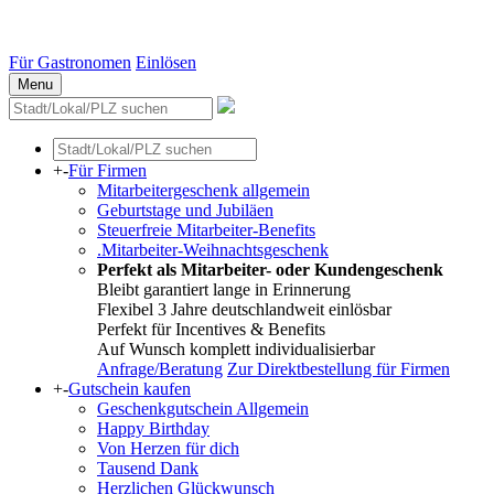
Essen
Weitere Städte
Für Gastronomen
Einlösen
Menu
+
-
Für Firmen
Mitarbeitergeschenk allgemein
Geburtstage und Jubiläen
Steuerfreie Mitarbeiter-Benefits
.Mitarbeiter-Weihnachtsgeschenk
Perfekt als Mitarbeiter- oder Kundengeschenk
Bleibt garantiert lange in Erinnerung
Flexibel 3 Jahre deutschlandweit einlösbar
Perfekt für Incentives & Benefits
Auf Wunsch komplett individualisierbar
Anfrage/Beratung
Zur Direktbestellung für Firmen
+
-
Gutschein kaufen
Geschenkgutschein Allgemein
Happy Birthday
Von Herzen für dich
Tausend Dank
Herzlichen Glückwunsch