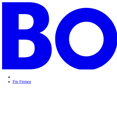
Für Firmen
BON BON,
das perfekte Mitarbeitergeschenk ...
Unsere Restaurantgutscheine sind so vielfältig wie Ihr Team, 
Mehr Info
oder
Anfrage / Beratung