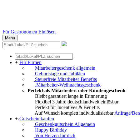
Stuttgart
Düsseldorf
Essen
Weitere Städte
Für Gastronomen
Einlösen
Menu
+
-
Für Firmen
Mitarbeitergeschenk allgemein
Geburtstage und Jubiläen
Steuerfreie Mitarbeiter-Benefits
.Mitarbeiter-Weihnachtsgeschenk
Perfekt als Mitarbeiter- oder Kundengeschenk
Bleibt garantiert lange in Erinnerung
Flexibel 3 Jahre deutschlandweit einlösbar
Perfekt für Incentives & Benefits
Auf Wunsch komplett individualisierbar
Anfrage/Ber
+
-
Gutschein kaufen
Geschenkgutschein Allgemein
Happy Birthday
Von Herzen für dich