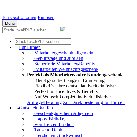
Essen
Weitere Städte
Für Gastronomen
Einlösen
Menu
+
-
Für Firmen
Mitarbeitergeschenk allgemein
Geburtstage und Jubiläen
Steuerfreie Mitarbeiter-Benefits
.Mitarbeiter-Weihnachtsgeschenk
Perfekt als Mitarbeiter- oder Kundengeschenk
Bleibt garantiert lange in Erinnerung
Flexibel 3 Jahre deutschlandweit einlösbar
Perfekt für Incentives & Benefits
Auf Wunsch komplett individualisierbar
Anfrage/Beratung
Zur Direktbestellung für Firmen
+
-
Gutschein kaufen
Geschenkgutschein Allgemein
Happy Birthday
Von Herzen für dich
Tausend Dank
Herzlichen Glückwunsch