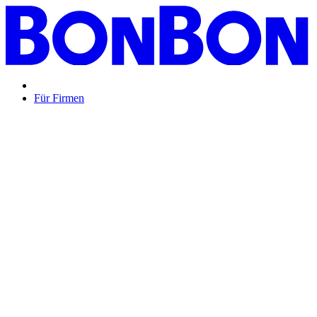
Für Firmen
BON BON,
das perfekte Mitarbeitergeschenk ...
Unsere Restaurantgutscheine sind so vielfältig wie Ihr Team,
zeigen Wertschätzung und treffen garantiert jeden
Geschmack: Egal ob zu Weihnachten, Geburtstagen oder
sonstigen Anlässen.
Mehr Info
oder
Anfrage / Beratung
Mitarbeitergeschenk allgemein
Genussvolle Zeit auf
Kosten der Firma bleibt garantiert lange positiv in
Erinnerung.
Geburtstage und Jubiläen
Auf Wunsch als
automatisierte Lösung per E-Mail oder klassisch als
hochwertige Geschenkkarte.