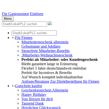
Essen
Weitere Städte
Für Gastronomen
Einlösen
Menu
+
-
Für Firmen
Mitarbeitergeschenk allgemein
Geburtstage und Jubiläen
Steuerfreie Mitarbeiter-Benefits
.Mitarbeiter-Weihnachtsgeschenk
Perfekt als Mitarbeiter- oder Kundengeschenk
Bleibt garantiert lange in Erinnerung
Flexibel 3 Jahre deutschlandweit einlösbar
Perfekt für Incentives & Benefits
Auf Wunsch komplett individualisierbar
Anfrage/Beratung
Zur Direktbestellung für Firmen
+
-
Gutschein kaufen
Geschenkgutschein Allgemein
Happy Birthday
Von Herzen für dich
Tausend Dank
Herzlichen Glückwunsch