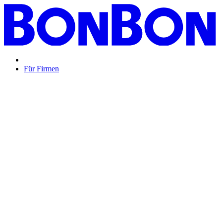
Für Firmen
BON BON,
das perfekte Mitarbeitergeschenk ...
Unsere Restaurantgutscheine sind so vielfältig wie Ihr Team,
zeigen Wertschätzung und treffen garantiert jeden
Geschmack: Egal ob zu Weihnachten, Geburtstagen oder
sonstigen Anlässen.
Mehr Info
oder
Anfrage / Beratung
Mitarbeitergeschenk allgemein
Genussvolle Zeit auf
Kosten der Firma bleibt garantiert lange positiv in
Erinnerung.
Geburtstage und Jubiläen
Auf Wunsch als automatisierte
Lösung per E-Mail oder klassisch als hochwertige
Geschenkkarte.