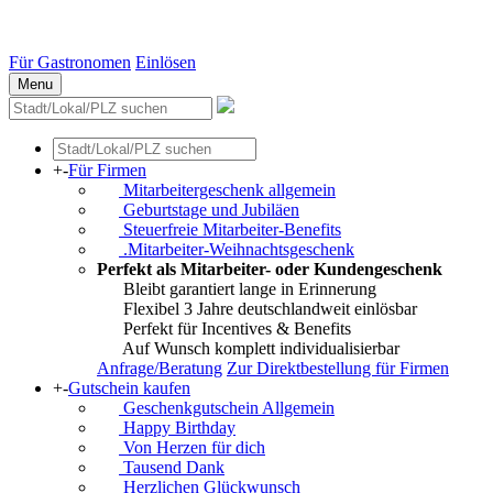
Essen
Weitere Städte
Für Gastronomen
Einlösen
Menu
+
-
Für Firmen
Mitarbeitergeschenk allgemein
Geburtstage und Jubiläen
Steuerfreie Mitarbeiter-Benefits
.Mitarbeiter-Weihnachtsgeschenk
Perfekt als Mitarbeiter- oder Kundengeschenk
Bleibt garantiert lange in Erinnerung
Flexibel 3 Jahre deutschlandweit einlösbar
Perfekt für Incentives & Benefits
Auf Wunsch komplett individualisierbar
Anfrage/Beratung
Zur Direktbestellung für Firmen
+
-
Gutschein kaufen
Geschenkgutschein Allgemein
Happy Birthday
Von Herzen für dich
Tausend Dank
Herzlichen Glückwunsch