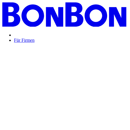
Für Firmen
BON BON,
das perfekte Mitarbeitergeschenk ...
Unsere Restaurantgutscheine sind so vielfältig wie Ihr Team,
zeigen Wertschätzung und treffen garantiert jeden
Geschmack: Egal ob zu Weihnachten, Geburtstagen oder
sonstigen Anlässen.
Mehr Info
oder
Anfrage / Beratung
Mitarbeitergeschenk allgemein
Genussvolle Zeit auf
Kosten der Firma bleibt garantiert lange positiv in
Erinnerung.
Geburtstage und Jubiläen
Auf Wunsch als
automatisierte Lösung per E-Mail oder klassisch als
hochwertige Geschenkkarte.