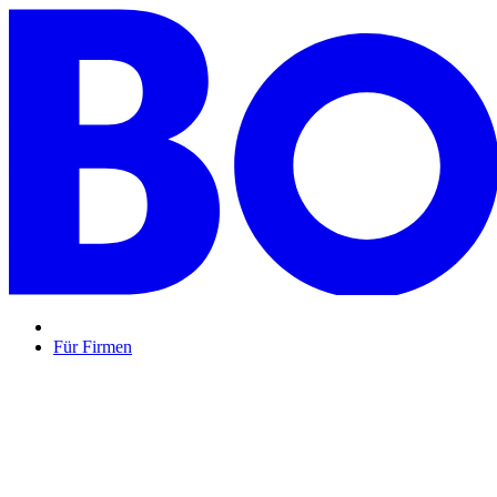
Für Firmen
BON BON,
das perfekte Mitarbeitergeschenk ...
Unsere Restaurantgutscheine sind so vielfältig wie Ihr Team, 
Mehr Info
oder
Anfrage / Beratung