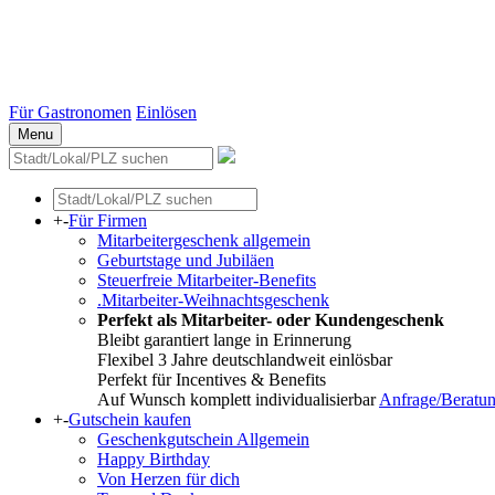
Stuttgart
Düsseldorf
Essen
Weitere Städte
Für Gastronomen
Einlösen
Menu
+
-
Für Firmen
Mitarbeitergeschenk allgemein
Geburtstage und Jubiläen
Steuerfreie Mitarbeiter-Benefits
.Mitarbeiter-Weihnachtsgeschenk
Perfekt als Mitarbeiter- oder Kundengeschenk
Bleibt garantiert lange in Erinnerung
Flexibel 3 Jahre deutschlandweit einlösbar
Perfekt für Incentives & Benefits
Auf Wunsch komplett individualisierbar
Anfrage/Beratu
+
-
Gutschein kaufen
Geschenkgutschein Allgemein
Happy Birthday
Von Herzen für dich