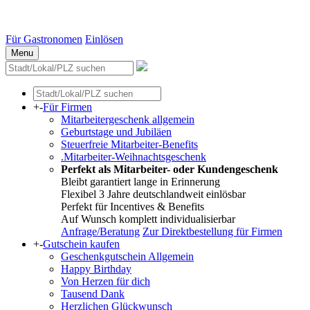
Essen
Weitere Städte
Für Gastronomen
Einlösen
Menu
+
-
Für Firmen
Mitarbeitergeschenk allgemein
Geburtstage und Jubiläen
Steuerfreie Mitarbeiter-Benefits
.Mitarbeiter-Weihnachtsgeschenk
Perfekt als Mitarbeiter- oder Kundengeschenk
Bleibt garantiert lange in Erinnerung
Flexibel 3 Jahre deutschlandweit einlösbar
Perfekt für Incentives & Benefits
Auf Wunsch komplett individualisierbar
Anfrage/Beratung
Zur Direktbestellung für Firmen
+
-
Gutschein kaufen
Geschenkgutschein Allgemein
Happy Birthday
Von Herzen für dich
Tausend Dank
Herzlichen Glückwunsch