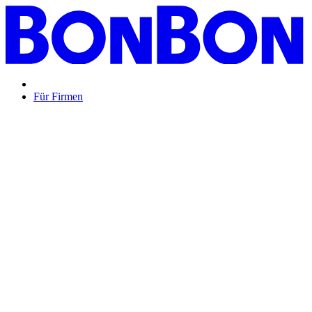
Für Firmen
BON BON,
das perfekte Mitarbeitergeschenk ...
Unsere Restaurantgutscheine sind so vielfältig wie Ihr Team,
zeigen Wertschätzung und treffen garantiert jeden
Geschmack: Egal ob zu Weihnachten, Geburtstagen oder
sonstigen Anlässen.
Mehr Info
oder
Anfrage / Beratung
Mitarbeitergeschenk allgemein
Genussvolle Zeit auf
Kosten der Firma bleibt garantiert lange positiv in
Erinnerung.
Geburtstage und Jubiläen
Auf Wunsch als automatisierte
Lösung per E-Mail oder klassisch als hochwertige
Geschenkkarte.