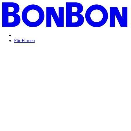
Für Firmen
BON BON,
das perfekte Mitarbeitergeschenk ...
Unsere Restaurantgutscheine sind so vielfältig wie Ihr Team,
zeigen Wertschätzung und treffen garantiert jeden
Geschmack: Egal ob zu Weihnachten, Geburtstagen oder
sonstigen Anlässen.
Mehr Info
oder
Anfrage / Beratung
Mitarbeitergeschenk allgemein
Genussvolle Zeit auf
Kosten der Firma bleibt garantiert lange positiv in
Erinnerung.
Geburtstage und Jubiläen
Auf Wunsch als
automatisierte Lösung per E-Mail oder klassisch als
hochwertige Geschenkkarte.