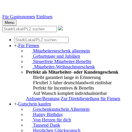
Essen
Weitere Städte
Für Gastronomen
Einlösen
Menu
+
-
Für Firmen
Mitarbeitergeschenk allgemein
Geburtstage und Jubiläen
Steuerfreie Mitarbeiter-Benefits
.Mitarbeiter-Weihnachtsgeschenk
Perfekt als Mitarbeiter- oder Kundengeschenk
Bleibt garantiert lange in Erinnerung
Flexibel 3 Jahre deutschlandweit einlösbar
Perfekt für Incentives & Benefits
Auf Wunsch komplett individualisierbar
Anfrage/Beratung
Zur Direktbestellung für Firmen
+
-
Gutschein kaufen
Geschenkgutschein Allgemein
Happy Birthday
Von Herzen für dich
Tausend Dank
Herzlichen Glückwunsch