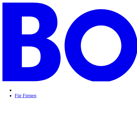
Für Firmen
BON BON,
das perfekte Mitarbeitergeschenk ...
Unsere Restaurantgutscheine sind so vielfältig wie Ihr Team, 
Mehr Info
oder
Anfrage / Beratung