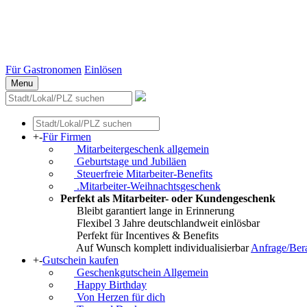
Stuttgart
Düsseldorf
Essen
Weitere Städte
Für Gastronomen
Einlösen
Menu
+
-
Für Firmen
Mitarbeitergeschenk allgemein
Geburtstage und Jubiläen
Steuerfreie Mitarbeiter-Benefits
.Mitarbeiter-Weihnachtsgeschenk
Perfekt als Mitarbeiter- oder Kundengeschenk
Bleibt garantiert lange in Erinnerung
Flexibel 3 Jahre deutschlandweit einlösbar
Perfekt für Incentives & Benefits
Auf Wunsch komplett individualisierbar
Anfrage/Ber
+
-
Gutschein kaufen
Geschenkgutschein Allgemein
Happy Birthday
Von Herzen für dich