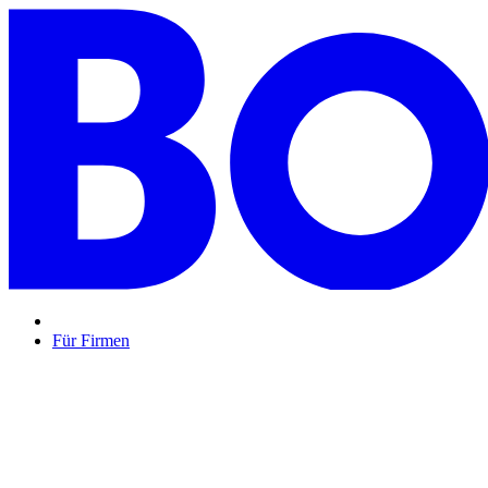
Für Firmen
BON BON,
das perfekte Mitarbeitergeschenk ...
Unsere Restaurantgutscheine sind so vielfältig wie Ihr Team, 
Mehr Info
oder
Anfrage / Beratung