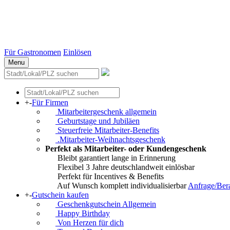
Stuttgart
Düsseldorf
Essen
Weitere Städte
Für Gastronomen
Einlösen
Menu
+
-
Für Firmen
Mitarbeitergeschenk allgemein
Geburtstage und Jubiläen
Steuerfreie Mitarbeiter-Benefits
.Mitarbeiter-Weihnachtsgeschenk
Perfekt als Mitarbeiter- oder Kundengeschenk
Bleibt garantiert lange in Erinnerung
Flexibel 3 Jahre deutschlandweit einlösbar
Perfekt für Incentives & Benefits
Auf Wunsch komplett individualisierbar
Anfrage/Ber
+
-
Gutschein kaufen
Geschenkgutschein Allgemein
Happy Birthday
Von Herzen für dich